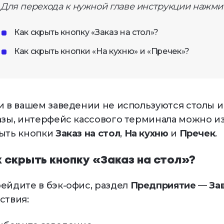
Для перехода к нужной главе инструкции нажмит
кетинг и CRM
Управление
Как скрыть кнопку «Заказ на стол»?
франшизой
раммы лояльности,
Развитие бизнеса
Как скрыть кнопки «На кухню» и «Пречек»?
ентация, уведомления
ёты и аналитика
имай решения на основе
ых
и в вашем заведении не используются столы 
азы, интерфейс кассового терминала можно 
ыть кнопки
Заказ на стол
,
На кухню
и
Пречек
.
к скрыть кнопку «Заказ на стол»?
ейдите в бэк-офис, раздел
Предприятие
—
За
ствия: