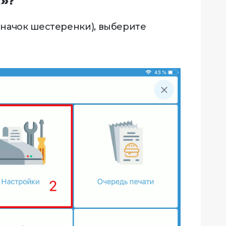
к»?
значок шестеренки), выберите