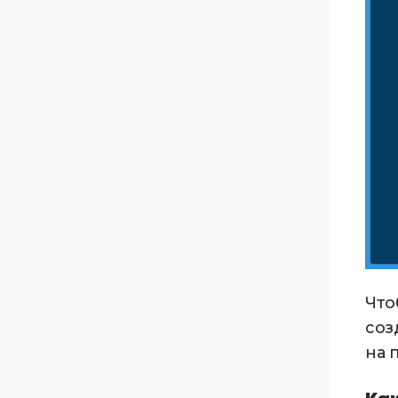
Что
соз
на 