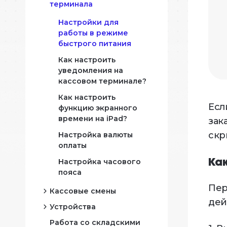
терминала
Настройки для
Мар
работы в режиме
нные
Прог
быстрого питания
сегм
Как настроить
уведомления на
Отч
кассовом терминале?
Прин
Как настроить
данн
Есл
функцию экранного
времени на iPad?
зак
скр
Настройка валюты
оплаты
азе
Настройка часового
Ка
пояса
Пер
Кассовые смены
дей
Устройства
Работа с кассовой
сменой фискального
Работа со складскими
Как подключить