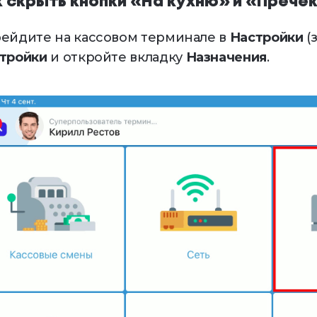
к скрыть кнопки «На кухню» и «Прече
ейдите на кассовом терминале в
Настройки
(
тройки
и откройте вкладку
Назначения
.