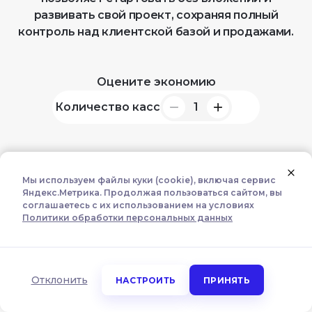
развивать свой проект, сохраняя полный
контроль над клиентской базой и продажами.
Оцените экономию
Количество касс
1
Мы используем файлы куки (cookie), включая сервис
Старт
Яндекс.Метрика. Продолжая пользоваться сайтом, вы
Всё самое необходимое для управления
соглашаетесь с их использованием на условиях
Политики обработки персональных данных
бизнесом
Настроить использование куки (cookie)
0 ₽
3%
Обязательные
Отклонить
НАСТРОИТЬ
ПРИНЯТЬ
4 990
₽
Аналитика
Маркетинг