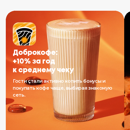
Доброкофе:
+10% за год
к среднему чеку
Гости стали активно копить бонусы и
покупать кофе чаще, выбирая знакомую
сеть.