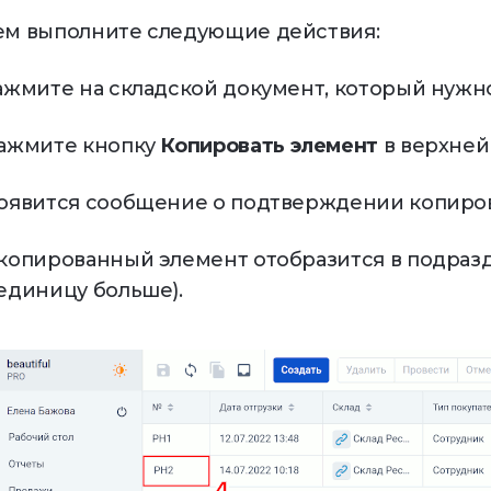
ем выполните следующие действия:
кетинг и CRM
Управление
франшизой
Нажмите на складской документ, который нужн
раммы лояльности,
Развитие бизнеса
ентация, уведомления
Нажмите кнопку
Копировать элемент
в верхней 
ёты и аналитика
Появится сообщение о подтверждении копиро
имай решения на основе
ых
Скопированный элемент отобразится в подразд
 единицу больше).