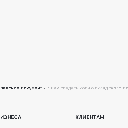
•
кладские документы
Как создать копию складского д
БИЗНЕСА
КЛИЕНТАМ