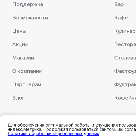
лояльности
Поддержка
Бар
Раздел Маркировка
платформой Чиббис
Приложение и сайт в
Создание и отправка
Настройка зон
Возможности
Кафе
лояльности
документов в ГИС МТ
доставки
Конструктор
Цены
Кулинар
Популярные ошибки
продуктов
обработки ДПС
лояльности
Акции
Рестор
Настройка карт
Магазин
Столов
лояльности
О компании
Фастфу
Партнерам
Фудтра
Блог
Кофейн
Для обеспечения оптимальной работы и улучшения пользова
© 2026 Quick Resto
Лицензионное согла
Яндекс.Метрика. Продолжая пользоваться сайтом, Вы согла
Политике обработки персональных данных