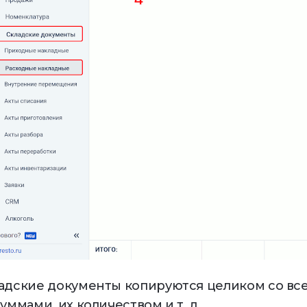
адские документы копируются целиком со вс
суммами, их количеством и т. д.