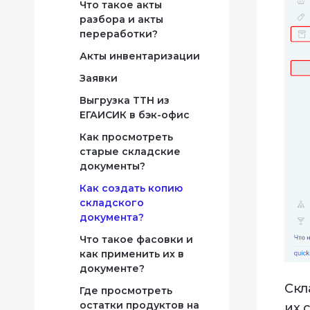
Что такое акты
Где посмотреть,
разбора и акты
какие типы оплат
переработки?
использовались при
Акты инвентаризации
оплате чека или за
кассовую смену?
Заявки
Где посмотреть
Выгрузка ТТН из
расход продуктов за
ЕГАИСИК в бэк-офис
рабочий день?
Как просмотреть
Где посмотреть
старые складские
возвраты чеков?
документы?
Как создать копию
складского
документа?
Что такое фасовки и
как применить их в
документе?
Скл
Где просмотреть
остатки продуктов на
их 