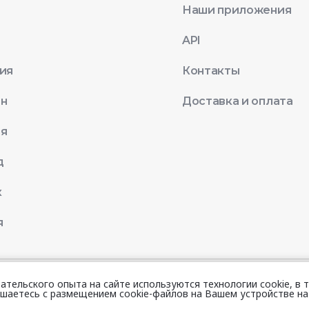
Наши приложения
API
ия
Контакты
ан
Доставка и оплата
ая
д
к
я
тельского опыта на сайте используются технологии cookie, в т
шение
Политика конфиденциальности
шаетесь с размещением cookie-файлов на Вашем устройстве на