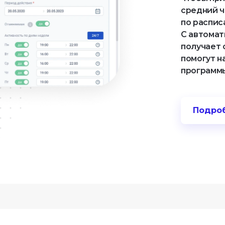
средний че
по распис
С автомат
получает 
помогут н
программ
Подро