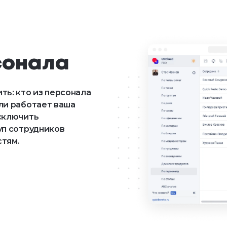
сонала
ть: кто из персонала
ли работает ваша
сключить
уп сотрудников
тям.