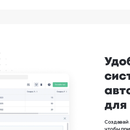
Удо
сис
авт
для
Создавай
чтобы при