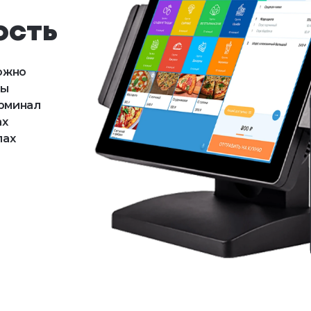
ость
можно
мы
ерминал
ах
лах