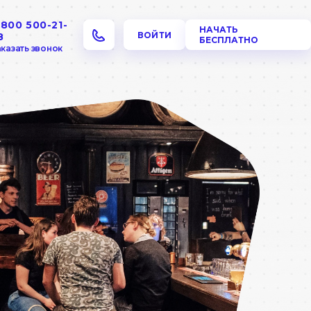
 800 500-21-
НАЧАТЬ
ВОЙТИ
8
БЕСПЛАТНО
казать звонок
а
Столовая и
Доставка и
блюда на вес
навынос
r
Столовая
Пиццерия
ая
Кулинария
Суши
ля 
Дарк
китчен
am
вом 