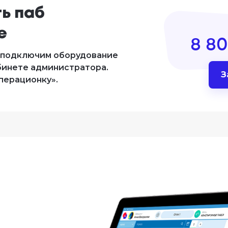
ь паб 
е
8 80
, подключим оборудование
бинете администратора.
З
операционку».