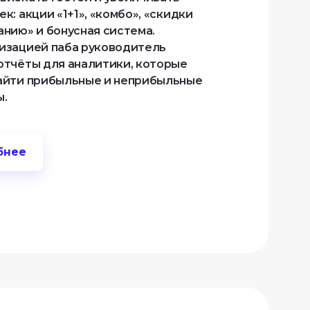
к: акции «1+1», «комбо», «скидки
анию» и бонусная система.
изацией паба руководитель
отчёты для аналитики, которые
айти прибыльные и неприбыльные
ы.
бнее