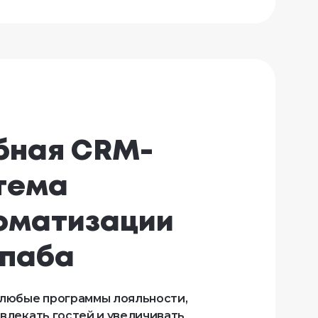
бная CRM-
тема 
оматизации 

 паба
 любые программы лояльности,
влекать гостей и увеличивать