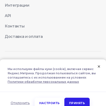
Интеграции
API
Контакты
Доставка и оплата
© 2026 Quick Resto
Мы используем файлы куки (cookie), включая сервис
Яндекс.Метрика. Продолжая пользоваться сайтом, вы
Лицензионное соглашение
соглашаетесь с их использованием на условиях
Политики обработки персональных данных
Политика конфиденциальности
Настроить использование куки (cookie)
Обязательные
Отклонить
НАСТРОИТЬ
ПРИНЯТЬ