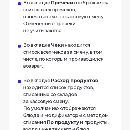
Во вкладке
Пречеки
отображается
список всех пречеков,
напечатанных за кассовую смену.
Отмененные пречеки
не учитываются.
Во вкладке
Чеки
находится
список всех чеков за смену, в том
числе, по которым производился
возврат.
Во вкладке
Расход продуктов
находится список продуктов,
списанных со складов
за кассовую смену.
По умолчанию отображаются
блюда и модификаторы с методом
списания
По продукту
и продукты,
входящие в тех.карты блюд