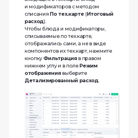
и модификаторов с методом
списания
По тех.карте
(
Итоговый
расход
).
Чтобы блюда и модификаторы,
списываемые по тех.карте,
отображались сами, а не в виде
компонентов их тех.карт, нажмите
кнопку
Фильтрация
в правом
нижнем углу и в поле
Режим
отображения
выберите
Детализированный расход
.