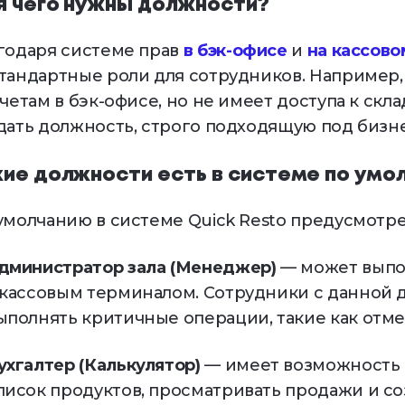
я чего нужны должности?
годаря системе прав
в бэк-офисе
и
на кассово
тандартные роли для сотрудников. Например,
тчетам в бэк-офисе, но не имеет доступа к скл
дать должность, строго подходящую под бизн
кие должности есть в системе по умо
умолчанию в системе Quick Resto предусмот
дминистратор зала (Менеджер)
— может выпо
 кассовым терминалом. Сотрудники с данной
ыполнять критичные операции, такие как отме
ухгалтер (Калькулятор)
— имеет возможность в
писок продуктов, просматривать продажи и со