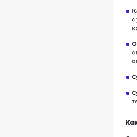
К
с
к
О
о
о
С
С
т
Ка