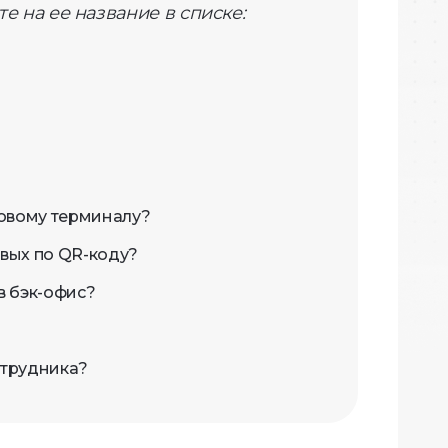
е на ее название в списке:
совому терминалу?
евых по QR-коду?
в бэк-офис?
отрудника?