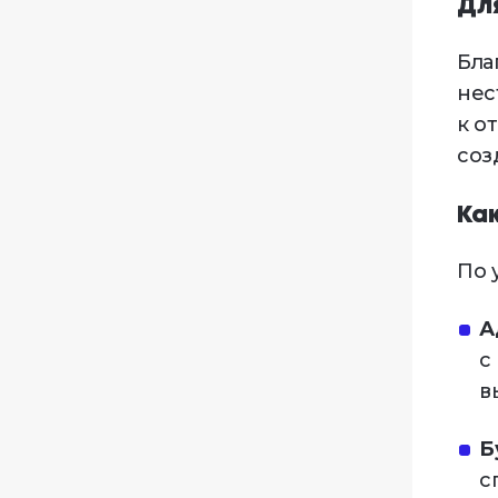
Дл
Бла
нес
к о
соз
Ка
По 
А
с
в
Б
с