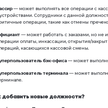
ассир
— может выполнять все операции с кас
 устройствами. Сотрудники с данной должно
ритичные операции, такие как отмены пречеко
фициант
— может работать с заказами, но не
перации оплаты, инкассации, открытия/закрыт
пераций, касающихся кассовой смены.
уперпользователь бэк-офиса
— может выполнят
уперпользователь терминала
— может выполня
ерминале.
к добавить новые должности?