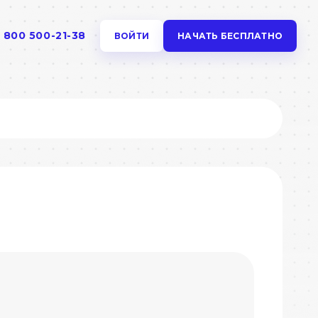
 800 500-21-38
ВОЙТИ
НАЧАТЬ БЕСПЛАТНО
Коммьюнити
Задавай любые вопросы и
помогай другим
ля
Справочник ресторатора
Пошаговая инструкция для
достижения успеха в бизнесе
йстве,
am
Секретный ингредиент
Посмотри, что у них получилось
овом