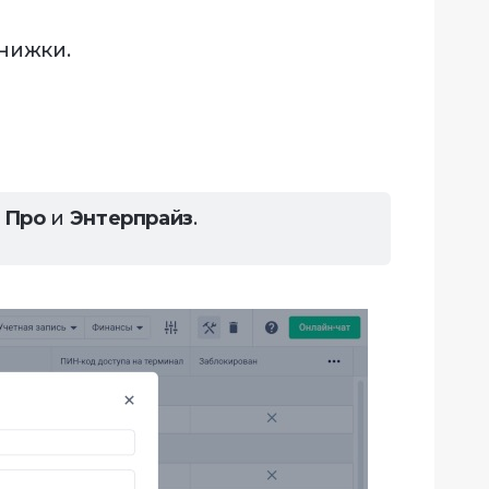
нижки.
х
Про
и
Энтерпрайз
.