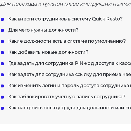
Для перехода к нужной главе инструкции нажмит
кетинг и CRM
Управление
Как внести сотрудников в систему Quick Resto?
франшизой
раммы лояльности,
Развитие бизнеса
Для чего нужны должности?
ентация, уведомления
Какие должности есть в системе по умолчанию?
ёты и аналитика
Как добавить новые должности?
имай решения на основе
ых
Где задать для сотрудника PIN-код доступа к кас
Как задать для сотрудника ссылку для приёма ча
Как изменить логин и пароль доступа сотрудника 
Как заблокировать учетную запись сотрудника?
Как настроить оплату труда для должности или с