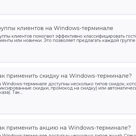
кетинг и CRM
Управление
франшизой
раммы лояльности,
руппы клиентов на Windows-терминале
Развитие бизнеса
ентация, уведомления
уппы клиентов помогают эффективно классифицировать госте
иенты или новички. Это позволяет предлагать каждой группе
ёты и аналитика
имай решения на основе
ых
ак применить скидку на Windows-терминале?
 Windows-терминале доступны несколько типов скидок, ко
иксированные скидки, промокод на скидку) или автоматичес
каза). Так...
ак применить акцию на Windows-терминале?
 Windows-терминале доступны несколько типов акций: Спе