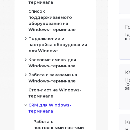
терминала
Список
Мар
поддерживаемого
оборудования на
нные
Прог
Г
Windows-терминале
сегм
Гр
Подключение и
кл
настройка оборудования
Отч
для Windows
Прин
данн
Кассовые смены для
Подключение
Windows-терминала
фискального
К
регистратора к
Работа с заказами на
Работа с кассовой
Windows-терминалу
На
Windows-терминале
сменой фискального
азе
(ф
за
регистратора на
Подключение
Стоп-лист на Windows-
Операции с заказами
Windows-терминале
банковского (POS)
терминале
на Windows-
терминала к
терминале
Работа с кассовой
CRM для Windows-
Windows-терминалу
сменой банковского
терминала
Как создать заказ на
терминала на
Подключение
стол и скрыть столы
Работа с
К
Windows-терминале
принтера для чеков к
на Windows-
постоянными гостями
Windows-терминалу
На