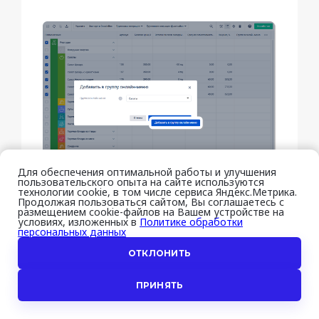
Для обеспечения оптимальной работы и улучшения
пользовательского опыта на сайте используются
технологии cookie, в том числе сервиса Яндекс.Метрика.
Продолжая пользоваться сайтом, Вы соглашаетесь с
размещением cookie-файлов на Вашем устройстве на
Далее необходимо включить
условиях, изложенных в
Политике обработки
персональных данных
возможность отображения данных
блюд на сайте заведения. Для этого
ОТКЛОНИТЬ
включите
Режим выделения
—
ПРИНЯТЬ
Отметьте необходимые блюда
и нажмите
Групповые операции
—