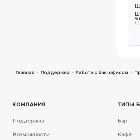
Раздел Маркировка
платформой Чиббис
Ш
Создание и отправка
Настройка зон
Ша
документов в ГИС МТ
доставки
вн
с 
Популярные ошибки
обработки ДПС
•
•
•
Главная
Поддержка
Работа с бэк-офисом
П
КОМПАНИЯ
ТИПЫ 
Поддержка
Бар
Возможности
Кафе