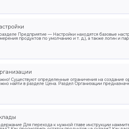
кетинг и CRM
Управление
франшизой
раммы лояльности,
астройки
Развитие бизнеса
ентация, уведомления
разделе Предприятие — Настройки находятся базовые настр
мерения продуктов по умолчанию и т. д.), а также логин и пар
ёты и аналитика
имай решения на основе
ых
рганизации
жно! Существуют определенные ограничения на создание 
жно найти в разделе Цена. Раздел Организации предназначен
клады
держание Для перехода к нужной главе инструкции нажмите 
лад? Как просмотреть остатки продуктов на складе? Как распе