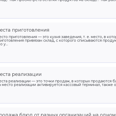
еста приготовления
сто приготовления — это кухня заведения, т. е. место, в кот
иготовления привязан склад, с которого списываются проду
о у...
еста реализации
ста реализации — это точки продаж, в которых продаются 
 место реализации активируется кассовый терминал, также он
родажа блюд от разных организаций на одном