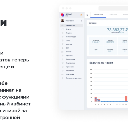
и 
 и
атов теперь
 ещё и
ебе
минал на
с функциями
чный кабинет
литикой за
ктронной