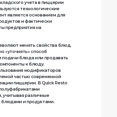
кладского учета в пиццерии 
ользуются технологические 
ент является основанием для 
родуктов и фактически 
ы предприятия на 
воляют менять свойства блюд, 
о «уточнять» способ 
 подачи блюда или продавать 
мпоненты к блюду. 
льзования модификаторов 
лемой частью современной 
ации пиццерии. В Quick Resto 
полуфабрикатами 
 учитывая различные 
 блюдами и продуктами.