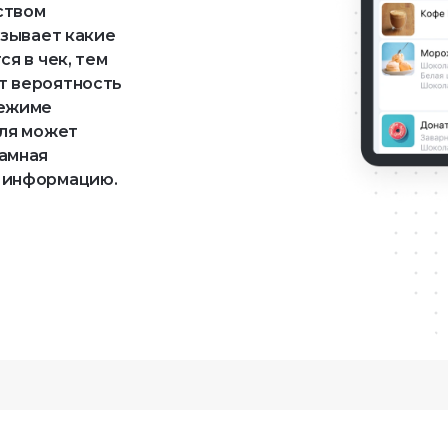
твом 
зывает какие 
я в чек, тем 
 вероятность 
ежиме 
ля может 
амная 
 информацию.