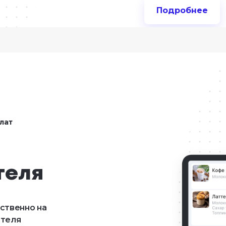
Подробнее
лат
теля
твенно на 
теля 