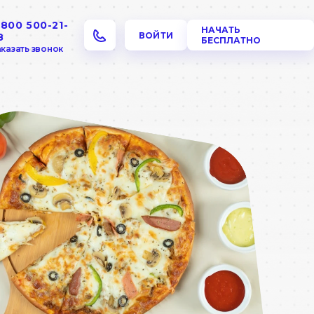
 800 500-21-
НАЧАТЬ
ВОЙТИ
8
БЕСПЛАТНО
казать звонок
а
Столовая и
Доставка и
блюда на вес
навынос
r
Столовая
Пиццерия
ая
Кулинария
Суши
ля 
Дарк
китчен
am
вом 