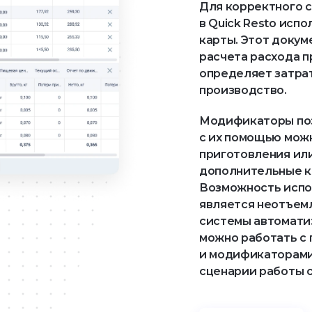
Для корректного с
в Quick Resto исп
карты. Этот докум
расчета расхода п
определяет затрат
производство.
Модификаторы поз
с их помощью можн
приготовления или
дополнительные ко
Возможность испо
является неотъем
системы автоматиз
можно работать с 
и модификаторами,
сценарии работы с