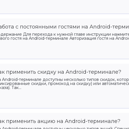
кетинг и CRM
Управление
франшизой
раммы лояльности,
абота с постоянными гостями на Android-терм
Развитие бизнеса
ентация, уведомления
держание Для перехода к нужной главе инструкции нажмите 
вого гостя на Android-терминале Авторизация гостя на Andro
ёты и аналитика
имай решения на основе
ых
ак применить скидку на Android-терминале?
 Android-терминале доступны несколько типов скидок, кот
иксированные скидки, промокод на скидку) или автоматичес
каза). Так...
ак применить акцию на Android-терминале?
 Android-терминале доступны несколько типов акций: Спец