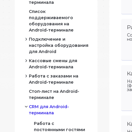
терминала
Список
Мар
поддерживаемого
оборудования на
нные
Прог
Р
Android-терминале
сегм
Со
Подключение и
но
настройка оборудования
Отч
для Android
Прин
данн
Кассовые смены для
Подключение
Android-терминала
фискального
К
регистратора к
Работа с заказами на
Работа с кассовой
Android-терминалу
На
Android-терминале
сменой фискального
азе
(ф
за
регистратора на
Подключение
Стоп-лист на Android-
Операции с заказами
Android-терминале
банковского (POS)
терминале
на Android-терминале
терминала к Android-
Работа с кассовой
CRM для Android-
Как создать заказы на
терминалу
сменой банковского
терминала
стол и скрыть столы
терминала на
Подключение
на Android-
Работа с
К
Android-терминале
принтера для чеков к
терминале?
постоянными гостями
Android-терминалу
На