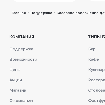
Оплата заказа на
Работа с заказами
Android-терминале
Магнит Рестораны на
•
•
Android-терминале
Главная
Поддержка
Кассовое приложение для
Печать фискального
чека до оплаты
Списки заказов на
заказа на Android-
Android-терминале
терминале
Печать и отмена
КОМПАНИЯ
ТИПЫ 
пречека на Android-
терминале
Поддержка
Бар
Возможности
Кафе
Цены
Кулинар
Акции
Рестор
Магазин
Столов
О компании
Фастфу