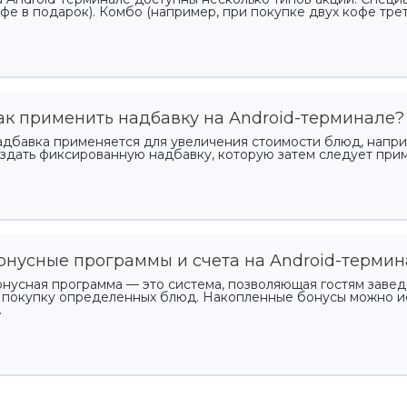
фе в подарок). Комбо (например, при покупке двух кофе трети
ак применить надбавку на Android-терминале?
дбавка применяется для увеличения стоимости блюд, напри
здать фиксированную надбавку, которую затем следует прим
онусные программы и счета на Android-терми
нусная программа — это система, позволяющая гостям заве
 покупку определенных блюд. Накопленные бонусы можно ис
.