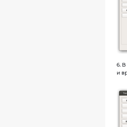
6. 
и в