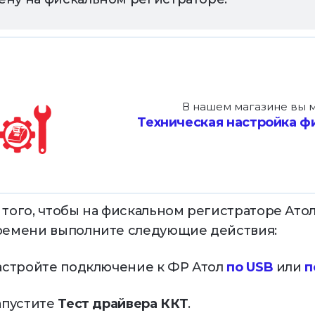
кетинг и CRM
Управление
франшизой
раммы лояльности,
Развитие бизнеса
ентация, уведомления
В нашем магазине вы м
ёты и аналитика
Техническая настройка ф
имай решения на основе
ых
 того, чтобы на фискальном регистраторе Ато
ремени выполните следующие действия:
Настройте подключение к ФР Атол
по USB
или
п
Запустите
Тест драйвера ККТ
.