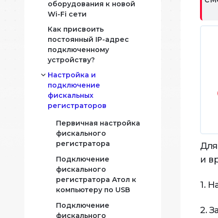
оборудования к новой
Wi-Fi сети
Мар
Как присвоить
постоянный IP-адрес
нные
Прог
подключенному
сегм
устройству?
Настройка и
Отч
подключение
Прин
фискальных
данн
регистраторов
Первичная настройка
фискального
азе
регистратора
Для
и в
Подключение
фискального
регистратора Атол к
1. 
компьютеру по USB
Подключение
2. 
фискального