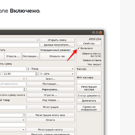
поле
Включено
.