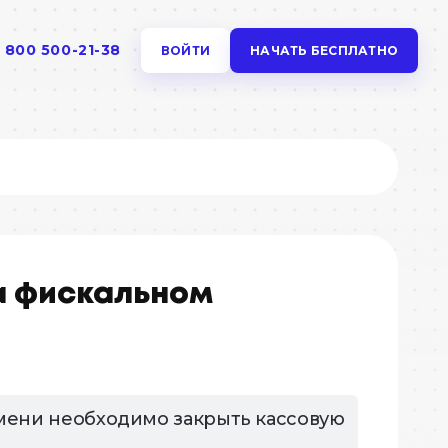
 800 500-21-38
ВОЙТИ
НАЧАТЬ БЕСПЛАТНО
Коммьюнити
Задавай любые вопросы и
помогай другим
ля
Справочник ресторатора
Пошаговая инструкция для
а фискальном
достижения успеха в бизнесе
йстве,
am
Секретный ингредиент
Посмотри, что у них получилось
мени необходимо закрыть кассовую
овом