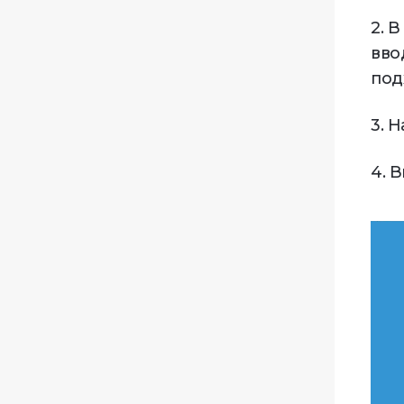
2. 
вво
под
3. 
4. 