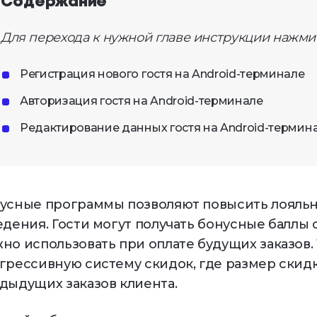
Содержание
Для перехода к нужной главе инструкции нажмит
кетинг и CRM
Управление
франшизой
раммы лояльности,
Развитие бизнеса
ентация, уведомления
Регистрация нового гостя на Android-терминале
Авторизация гостя на Android-терминале
ёты и аналитика
Редактирование данных гостя на Android-термин
имай решения на основе
ых
усные программы позволяют повысить лояльн
едения. Гости могут получать бонусные баллы 
но использовать при оплате будущих заказов.
грессивную систему скидок, где размер скид
дыдущих заказов клиента.