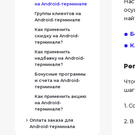
Нас
на Android-терминале
Операции с блюдами
Как подключить
осу
в заказе на Android-
Группы клиентов на
экран повара к
терминале
най
Android-терминале
Android-терминалу?
Перенос блюд,
Как применить
Как подключить
заказов и гостей на
Б
скидку на Android-
bluetooch-сканер к
Android-терминале
терминале?
Android-терминалу?
К
Работа с онлайн
Как применить
Виртуальные
заказами на Android-
надбавку на Android-
устройства для
терминале
терминале?
Android-терминала
Ре
Работа с заказами
Бонусные программы
Настройка печати
Delivery Club на
и счета на Android-
Что
чеков на Android-
Android-терминале
терминале
терминале
шаг
Работа с заказами
Как применить акцию
Экономия чековой
Яндекс.Еда на
на Android-
ленты на Android-
1. 
Android-терминале
терминале?
терминале
Работа с заказами
Оплата заказа для
2. 
сервиса Купер на
Android-терминала
Android-терминале