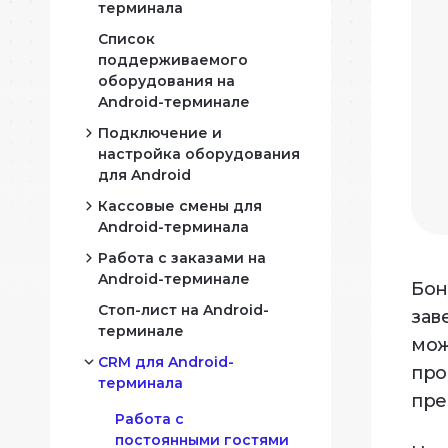
терминала
Список
Мар
поддерживаемого
оборудования на
нные
Прог
Android-терминале
сегм
Подключение и
настройка оборудования
Отч
для Android
Прин
данн
Кассовые смены для
Подключение
Android-терминала
фискального
регистратора к
Работа с заказами на
Работа с кассовой
Android-терминалу
Android-терминале
сменой фискального
Бон
азе
регистратора на
Подключение
Стоп-лист на Android-
Операции с заказами
зав
Android-терминале
банковского (POS)
терминале
на Android-терминале
мож
терминала к Android-
Работа с кассовой
CRM для Android-
Как создать заказы на
терминалу
про
сменой банковского
терминала
стол и скрыть столы
пре
терминала на
Подключение
на Android-
Работа с
Android-терминале
принтера для чеков к
терминале?
постоянными гостями
Android-терминалу