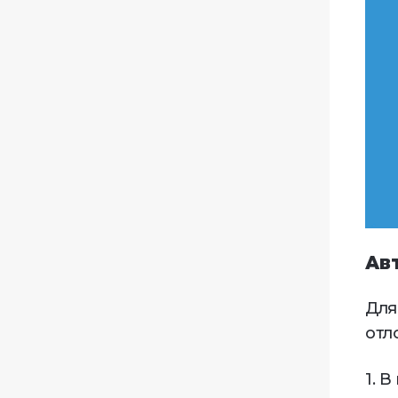
Ав
Для
отл
1. 