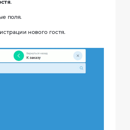
остя
.
ые поля.
истрации нового гостя.